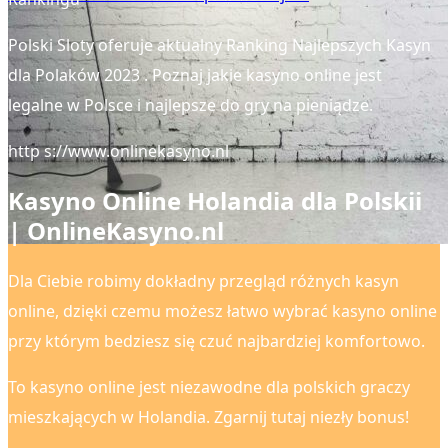
Polski Sloty oferuje aktualny Ranking Najlepszych Kasyn
dla Polaków 2023 . Poznaj jakie kasyno online jest
legalne w Polsce i najlepsze do gry na pieniądze.
http s://www.onlinekasyno.nl
Kasyno Online Holandia dla Polskii
| OnlineKasyno.nl
Dla Ciebie robimy dokładny przegląd różnych kasyn
online, dzięki czemu możesz łatwo wybrać kasyno online
przy którym bedziesz się czuć najbardziej komfortowo.
To kasyno online jest niezawodne dla polskich graczy
mieszkających w Holandia. Zgarnij tutaj niezły bonus!