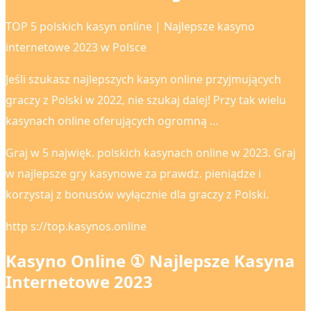
TOP 5 polskich kasyn online | Najlepsze kasyno
internetowe 2023 w Polsce
Jeśli szukasz najlepszych kasyn online przyjmujących
graczy z Polski w 2022, nie szukaj dalej! Przy tak wielu
kasynach online oferujących ogromną …
Graj w 5 najwięk. polskich kasynach online w 2023. Graj
w najlepsze gry kasynowe za prawdz. pieniądze i
korzystaj z bonusów wyłącznie dla graczy z Polski.
http s://top.kasynos.online
Kasyno Online ① Najlepsze Kasyna
Internetowe 2023