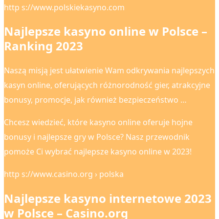
http s://www.polskiekasyno.com
Najlepsze kasyno online w Polsce –
Ranking 2023
Naszą misją jest ułatwienie Wam odkrywania najlepszych
kasyn online, oferujących różnorodność gier, atrakcyjne
bonusy, promocje, jak również bezpieczeństwo …
Chcesz wiedzieć, które kasyno online oferuje hojne
bonusy i najlepsze gry w Polsce? Nasz przewodnik
pomoże Ci wybrać najlepsze kasyno online w 2023!
http s://www.casino.org › polska
Najlepsze kasyno internetowe 2023
w Polsce – Casino.org