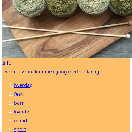
Info
Derfor bør du komme i gang med strikning
hverdag
fest
barn
kvinde
mand
sport