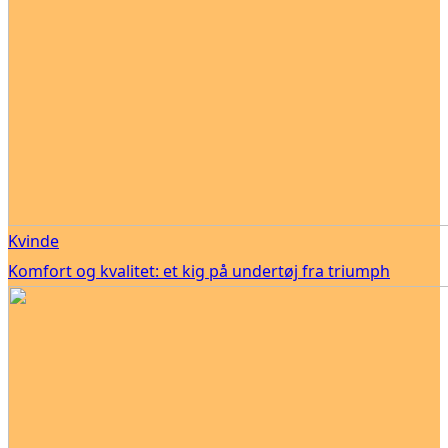
Kvinde
Komfort og kvalitet: et kig på undertøj fra triumph