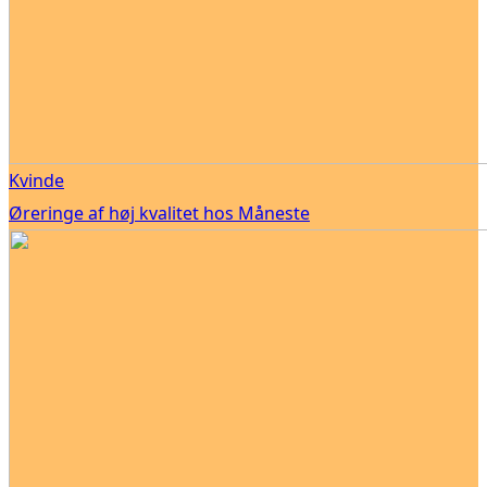
Kvinde
Øreringe af høj kvalitet hos Måneste