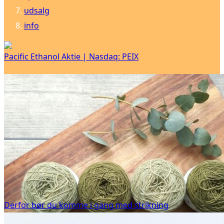
udsalg
info
Pacific Ethanol Aktie | Nasdaq: PEIX
Derfor bør du komme i gang med strikning