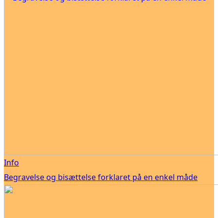
Info
Begravelse og bisættelse forklaret på en enkel måde