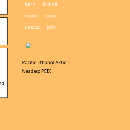
barn
kvinde
mand
sport
udsalg
info
Pacific Ethanol Aktie |
Nasdaq: PEIX
ed