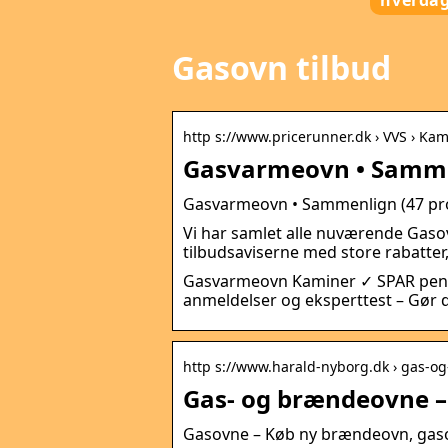
hverda
Gasovn tilbud
http s://www.pricerunner.dk › VVS › Ka
Gasvarmeovn • Sammen
Gasvarmeovn • Sammenlign (47 pro
Vi har samlet alle nuværende Gasovn 
tilbudsaviserne med store rabatter
Gasvarmeovn Kaminer ✓ SPAR peng
anmeldelser og eksperttest – Gør 
http s://www.harald-nyborg.dk › gas-o
Gas- og brændeovne –
Gasovne – Køb ny brændeovn, gasov