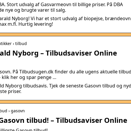
Stort udvalg af Gasvarmeovn til billige priser. På DBA
de nye og brugte varer til salg.
ld Nyborg! Vi har et stort udvalg af biopejse, brændeovn
ax m.fl. Hurtig levering!
tikker › tilbud
ald Nyborg – Tilbudsaviser Online
ovn. På Tilbudsugen.dk finder du alle ugens aktuelle tilbu
– klik her og spar penge …
d Nyborg tilbudsavis. Tjek de seneste Gasovn tilbud og ny
ste priser.
lbud › gasovn
 Gasovn tilbud! – Tilbudsaviser Online
illigste Gasovn tilbud!