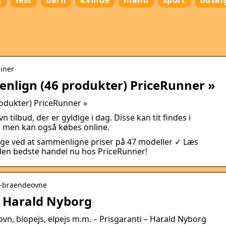
g
fest
barn
kvinde
mand
sport
udsal
miner
lign (46 produkter) PriceRunner »
dukter) PriceRunner »
tilbud, der er gyldige i dag. Disse kan tit findes i
, men kan også købes online.
e ved at sammenligne priser på 47 modeller ✓ Læs
den bedste handel nu hos PriceRunner!
g-braendeovne
 Harald Nyborg
n, biopejs, elpejs m.m. – Prisgaranti – Harald Nyborg