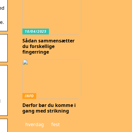
ed
e.
10/04/2025
Sådan sammensætter
du forskellige
fingerringe
INFO
d
Derfor bør du komme i
gang med strikning
hverdag
fest