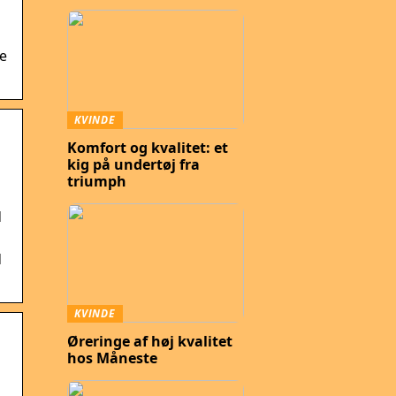
e
KVINDE
Komfort og kvalitet: et
kig på undertøj fra
triumph
d
d
KVINDE
Øreringe af høj kvalitet
hos Måneste