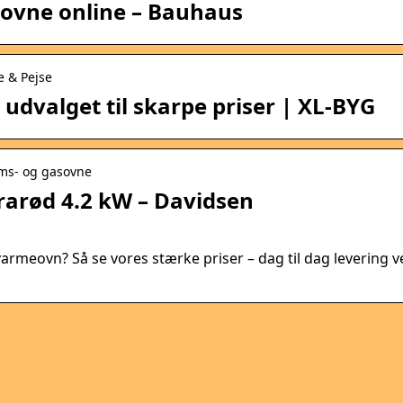
sovne online – Bauhaus
e & Pejse
udvalget til skarpe priser | XL-BYG
ums- og gasovne
arød 4.2 kW – Davidsen
varmeovn? Så se vores stærke priser – dag til dag levering v