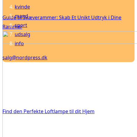
kvinde
mand
Guide til Svæverammer: Skab Et Unikt Udtryk i Dine
sport
Rammer
udsalg
info
salg@nordpress.dk
Find den Perfekte Loftlampe til dit Hjem