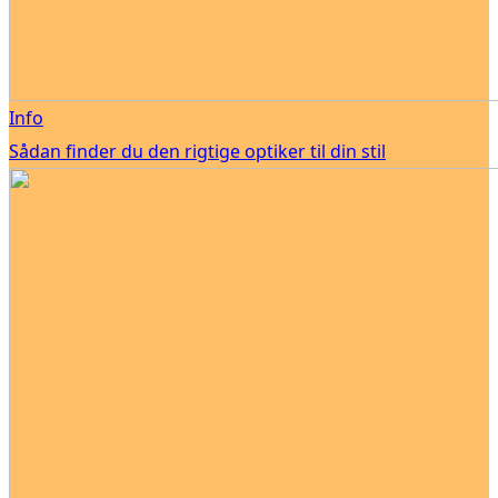
Info
Sådan finder du den rigtige optiker til din stil