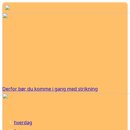
Derfor bør du komme i gang med strikning
hverdag