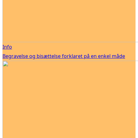
Info
Begravelse og bisættelse forklaret på en enkel måde