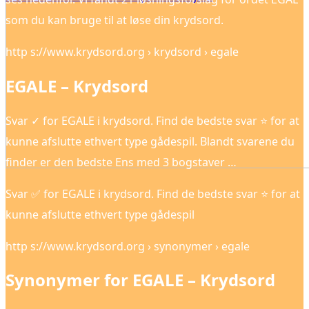
som du kan bruge til at løse din krydsord.
http s://www.krydsord.org › krydsord › egale
EGALE – Krydsord
Svar ✓ for EGALE i krydsord. Find de bedste svar ⭐ for at
kunne afslutte ethvert type gådespil. Blandt svarene du
finder er den bedste Ens med 3 bogstaver …
Svar ✅ for EGALE i krydsord. Find de bedste svar ⭐ for at
kunne afslutte ethvert type gådespil
http s://www.krydsord.org › synonymer › egale
Synonymer for EGALE – Krydsord