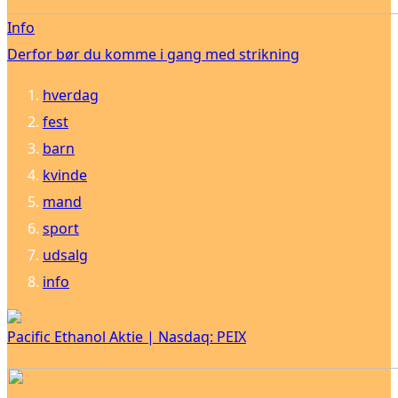
Info
Derfor bør du komme i gang med strikning
hverdag
fest
barn
kvinde
mand
sport
udsalg
info
Pacific Ethanol Aktie | Nasdaq: PEIX