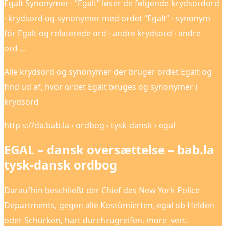
Egalt Synonymer · “Egalt” løser de følgende krydsordord
· krydsord og synonymer med ordet “Egalt” · synonym
för Egalt og relaterede ord · andre krydsord · andre
ord …
Alle krydsord og synonymer der bruger ordet Egalt og
find ud af, hvor ordet Egalt bruges og synonymer i
krydsord
http s://da.bab.la › ordbog › tysk-dansk › egal
EGAL – dansk oversættelse – bab.la
tysk-dansk ordbog
Daraufhin beschließt der Chief des New York Police
Departments, gegen alle Kostümierten, egal ob Helden
oder Schurken, hart durchzugreifen. more_vert.