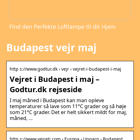
Find den Perfekte Loftlampe til dit Hjem
Budapest vejr maj
http s://www.godtur.dk › vejr › vejret-i-budapest-i-maj
Vejret i Budapest i maj –
Godtur.dk rejseside
I maj måned i Budapest kan man opleve
temperaturer så lave som 11°C grader og så høje
som 21°C grader. Det er helt sikkert mildt for maj,
måned, …
http s://www.vejreti.com › Europa › Ungarn › Budapest